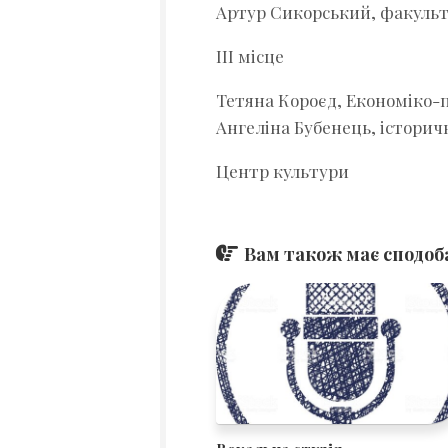
комплекс
Артур Сикорський, факуль
“ЗНУ”
ІІІ місце
Тетяна Короєд, Економіко
Ангеліна Бубенець, істори
Центр культури
Вам також має сподоба