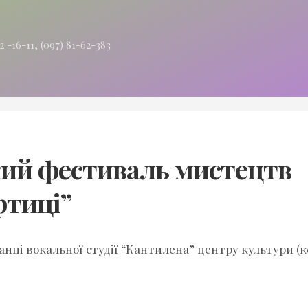
Аудиторія
Гуртожиток
50
№3
“корпус
2 -16-11, (097) 81-62-383
№1”
Інженерний
інститут
Аудиторія
47а
“корпус
№10”
Аудиторія
кий фестиваль мистецтв
307
“корпус
№3”
ртиці”
нці вокальної студії “Кантилена” центру культури (к