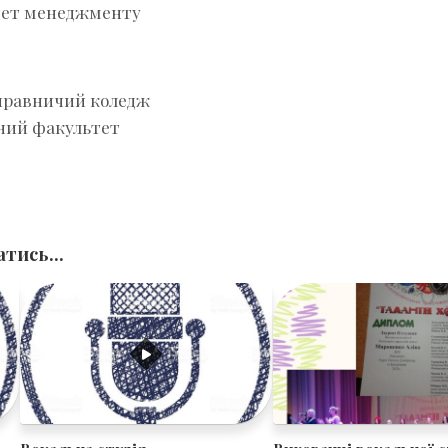
тет менеджменту
-правничий коледж
чний факультет
тись...