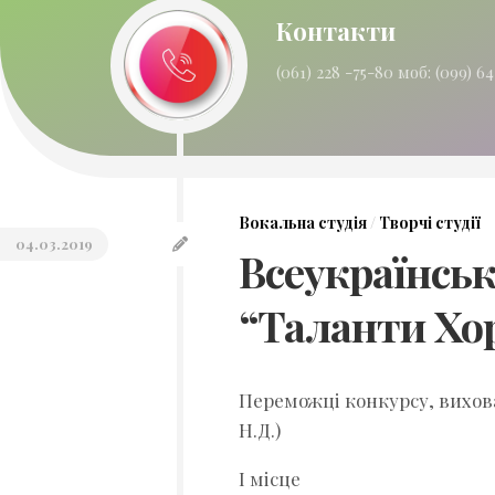
Актова
Контакти
зала
“корпусу
(061) 228 -75-80 моб: (099) 64
№2”
Актова
зала
“корпусу
№5”
Вокальна студія
/
Творчі студії
Актова
04.03.2019
​Всеукраїнсь
зала
“корпусу
№8”
“Таланти Хо
Актова
зала
“корпусу
Переможці конкурсу, вихова
№10”
Н.Д.)
Спортивно-
І місце
оздоровчий