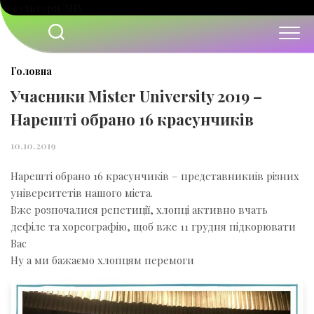
Перейти
до
вмісту
Головна
Учасники Mister University 2019 –
Нарешті обрано 16 красунчиків
10.10.2019
Нарешті обрано 16 красунчиків – представникиів різних
університетів нашого міста.
Вже розпочалися репетиції, хлопці активно вчать
дефіле та хореографію, щоб вже 11 грудня підкорювати
Вас
Ну а ми бажаємо хлопцям перемоги