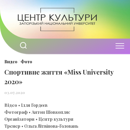
Перейти
до
вмісту
Видео
/
Фото
Спортивне життя «Miss University
2020»
03.07.2020
Відео
•
Ілля Гордєєв
Фотограф
•
Антон Шовкопляс
Організатори
•
Центр культури
Тренер
•
Ольга Літвінова-Головань