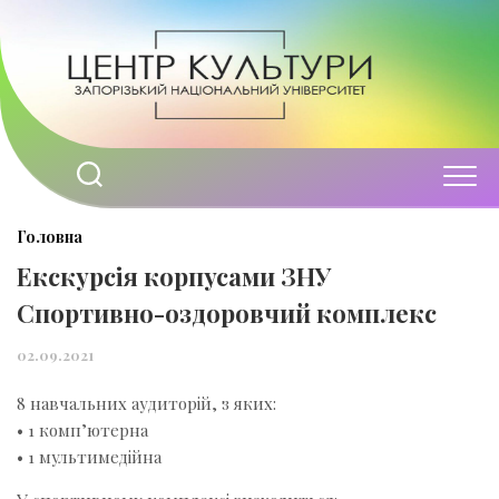
Перейти
до
вмісту
Головна
Екскурсія корпусами ЗНУ
Спортивно-оздоровчий комплекс
02.09.2021
8 навчальних аудиторій, з яких:
• 1 комп’ютерна
• 1 мультимедійна