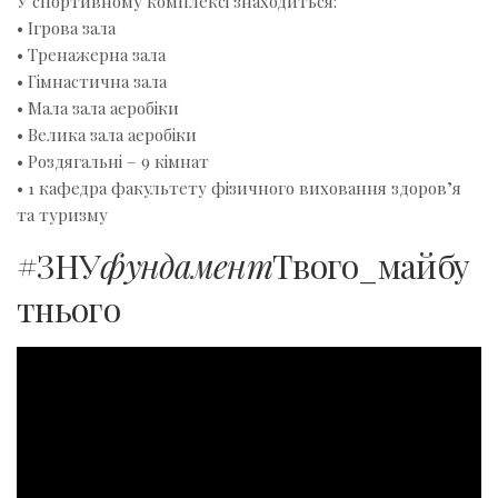
У спортивному комплексі знаходиться:
• Ігрова зала
• Тренажерна зала
• Гімнастична зала
• Мала зала аеробіки
• Велика зала аеробіки
• Роздягальні – 9 кімнат
• 1 кафедра факультету фізичного виховання здоров’я
та туризму
#ЗНУ
фундамент
Твого_майбу
тнього