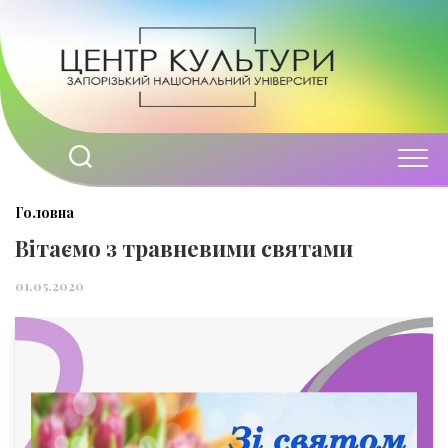
Перейти
до
вмісту
Головна
Вітаємо з травневими святами
01.05.2020