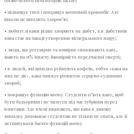
(brain-derived neurotrophic factor)
• підвищує тиск і покращує мозковий кровообіг. Але
інколи це шкодить здоров’ю;
• любителі кави рідше хворіють на діабет, а в діабетиків
кава стає на заваді утворенню вісцерального жиру;
• люди, що регулярно та помірно споживають каву,
мають на 15% нижчу ймовірність передчасної смерті;
• в людей, які швидко руйнують кофеїн, тобто «кава на
них не діє», кава знижує розвиток серцево-судинних
хвороб;
• покращує функцію мозку. Студенти п’ють каву, щоб
бути бадьорими і не заснути під час зубріння перед
іспитами. Але вчені вважають, що кава в даному
випадку допомагає студентам не тільки не спати, але й
активізувати багато функцій мозку.