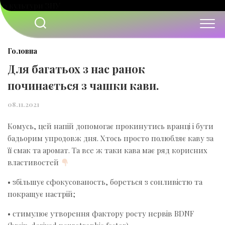
Перейти
до
вмісту
Головна
Для багатьох з нас ранок
починається з чашки кави.
08.11.2021
Комусь, цей напій допомогає прокинутись вранці і бути
бадьорим упродовж дня. Хтось просто полюбляє каву за
її смак та аромат. Та все ж таки кава має ряд корисних
властивостей
• збільшує сфокусованость, бореться з сонливістю та
покращує настрій;
• стимулює утворення фактору росту нервів BDNF