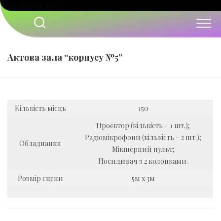
Перейти
до
вмісту
Актова зала “корпусу №5”
Кількість місць
150
Проєктор (кількість – 1 шт.);
Радіомікрофони (кількість – 2 шт.);
Обладнання
Мікшерний пульт;
Посилювач з 2 колонками.
Розмір сцени
5м х 3м